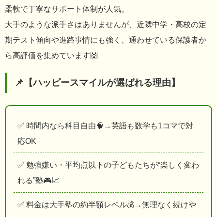
柔軟で丁寧なサポート体制が人気。
大手のような派手さはありませんが、近隣中学・高校の定
期テスト傾向や進路事情にも強く、通わせている保護者か
ら高評価を集めています🙌
📌【ハッピースマイルが選ばれる理由】
✅ 時間内なら科目自由🧠→英語も数学も1コマで対
応OK
✅ 勉強嫌い・平均点以下の子どもたちが“楽しく変わ
れる”塾🎮📈
✅ 料金は大手塾の約半額レベル💰→無理なく続けや