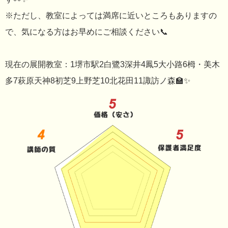
※ただし、教室によっては満席に近いところもありますの
で、気になる方はお早めにご相談ください📞
現在の展開教室：1堺市駅2白鷺3深井4鳳5大小路6栂・美木
多7萩原天神8初芝9上野芝10北花田11諏訪ノ森🏫✨