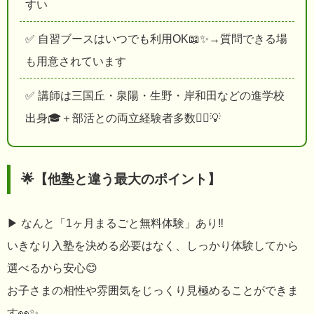
すい
✅ 自習ブースはいつでも利用OK📖✨→質問できる場
も用意されています
✅ 講師は三国丘・泉陽・生野・岸和田などの進学校
出身🎓＋部活との両立経験者多数🏃‍♂️💡
🌟【他塾と違う最大のポイント】
▶ なんと「1ヶ月まるごと無料体験」あり‼️
いきなり入塾を決める必要はなく、しっかり体験してから
選べるから安心😊
お子さまの相性や雰囲気をじっくり見極めることができま
す👀✨